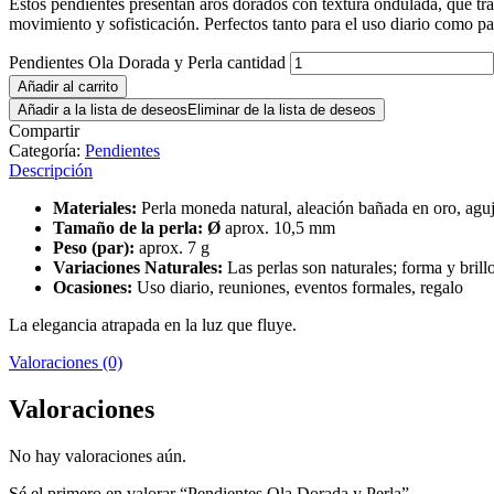
Estos pendientes presentan aros dorados con textura ondulada, que tr
movimiento y sofisticación. Perfectos tanto para el uso diario como par
Pendientes Ola Dorada y Perla cantidad
Añadir al carrito
Añadir a la lista de deseos
Eliminar de la lista de deseos
Compartir
Categoría:
Pendientes
Descripción
Materiales:
Perla moneda natural, aleación bañada en oro, aguj
Tamaño de la perla: Ø
aprox. 10,5 mm
Peso (par):
aprox. 7 g
Variaciones Naturales:
Las perlas son naturales; forma y bril
Ocasiones:
Uso diario, reuniones, eventos formales, regalo
La elegancia atrapada en la luz que fluye.
Valoraciones (0)
Valoraciones
No hay valoraciones aún.
Sé el primero en valorar “Pendientes Ola Dorada y Perla”