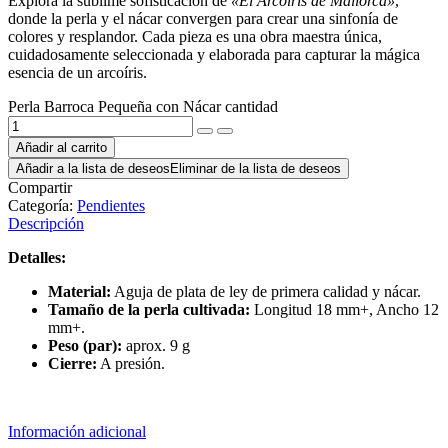
Explora la sublime sofisticación de
«El Arcoíris de Mallorca»
,
donde la perla y el nácar convergen para crear una sinfonía de
colores y resplandor. Cada pieza es una obra maestra única,
cuidadosamente seleccionada y elaborada para capturar la mágica
esencia de un arcoíris.
Perla Barroca Pequeña con Nácar cantidad
Añadir al carrito
Añadir a la lista de deseos
Eliminar de la lista de deseos
Compartir
Categoría:
Pendientes
Descripción
Detalles:
Material:
Aguja de plata de ley de primera calidad y nácar.
Tamaño de la perla cultivada:
Longitud 18 mm+, Ancho 12
mm+.
Peso (par):
aprox. 9 g
Cierre:
A presión.
Información adicional