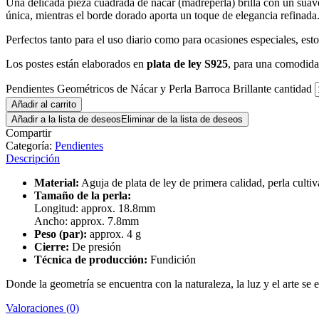
Una delicada pieza cuadrada de nácar (madreperla) brilla con un suave
única, mientras el borde dorado aporta un toque de elegancia refinada
Perfectos tanto para el uso diario como para ocasiones especiales, esto
Los postes están elaborados en
plata de ley S925
, para una comodida
Pendientes Geométricos de Nácar y Perla Barroca Brillante cantidad
Añadir al carrito
Añadir a la lista de deseos
Eliminar de la lista de deseos
Compartir
Categoría:
Pendientes
Descripción
Material:
Aguja de plata de ley de primera calidad, perla culti
Tamaño de la perla:
Longitud: approx. 18.8mm
Ancho: approx. 7.8mm
Peso (par):
approx. 4 g
Cierre:
De presión
Técnica de producción:
Fundición
Donde la geometría se encuentra con la naturaleza, la luz y el arte se e
Valoraciones (0)